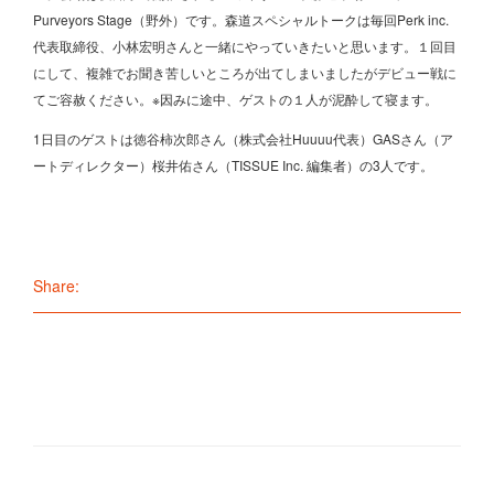
Purveyors Stage（野外）です。森道スペシャルトークは毎回Perk inc.
代表取締役、小林宏明さんと一緒にやっていきたいと思います。１回目
にして、複雑でお聞き苦しいところが出てしまいましたがデビュー戦に
てご容赦ください。※因みに途中、ゲストの１人が泥酔して寝ます。
1日目のゲストは徳谷柿次郎さん（株式会社Huuuu代表）GASさん（ア
ートディレクター）桜井佑さん（TISSUE Inc. 編集者）の3人です。
Share: