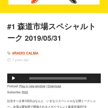
森
道
市
場
ス
ペ
シ
ャ
ル
ト
#1
ー
ク
2019/05/31
#RADIO CALMA
7 years ago
音
00:00
00:00
声
プ
Podcast:
Play in new window
|
Download
レ
Subscribe:
RSS
ー
記念すべき第1回目はなんと、いきなりスペシャルな公開トークショ
ヤ
ー
ー。会場は愛知県で開催されるメガイヴェント森道市場2019、