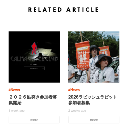
RELATED ARTICLE
#News
#News
２０２６
2026
鮎
突
き
参
加
者
募
ラ
ビ
ッ
シ
ュ
ラ
ビ
ッ
ト
集
開
始
参
加
者
募
集
1 week ago
2 weeks ago
more
more