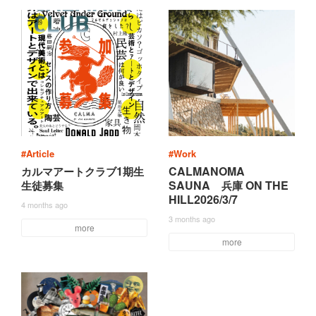
#Article
#Work
1
CALMANOMA
カ
ル
マ
ア
ー
ト
ク
ラ
ブ
期
生
SAUNA
ON THE
生
徒
募
集
兵
庫
HILL2026/3/7
4 months ago
3 months ago
more
more