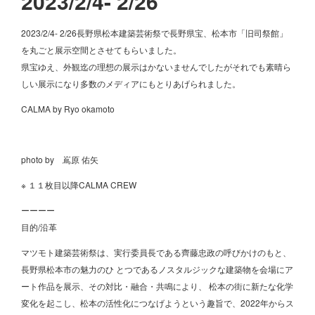
2023/2/4- 2/26
2023/2/4- 2/26長野県松本建築芸術祭で長野県宝、松本市「旧司祭館」
を丸ごと展示空間とさせてもらいました。
県宝ゆえ、外観迄の理想の展示はかないませんでしたがそれでも素晴ら
しい展示になり多数のメディアにもとりあげられました。
CALMA by Ryo okamoto
photo by 嶌原 佑矢
※ １１枚目以降CALMA CREW
ーーーー
目的/沿革
マツモト建築芸術祭は、実行委員長である齊藤忠政の呼びかけのもと、
長野県松本市の魅力のひ とつであるノスタルジックな建築物を会場にア
ート作品を展示、その対比・融合・共鳴により、 松本の街に新たな化学
変化を起こし、松本の活性化につなげようという趣旨で、2022年からス