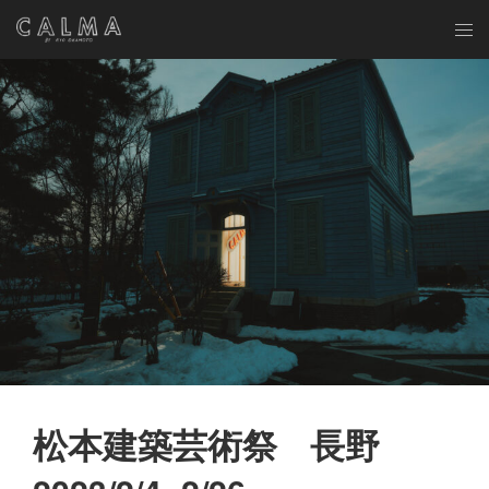
松
本
建
築
芸
術
祭
長
野