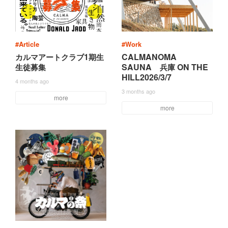
#Article
#Work
1
CALMANOMA
カ
ル
マ
ア
ー
ト
ク
ラ
ブ
期
生
SAUNA
ON THE
生
徒
募
集
兵
庫
HILL2026/3/7
4 months ago
3 months ago
more
more