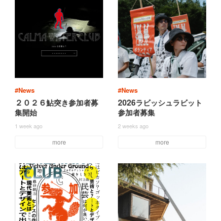
#News
#News
２０２６
2026
鮎
突
き
参
加
者
募
ラ
ビ
ッ
シ
ュ
ラ
ビ
ッ
ト
集
開
始
参
加
者
募
集
1 week ago
2 weeks ago
more
more