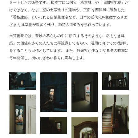
タートした芸術祭です。 松本市には国宝「松本城」や「旧開智学校」だ
けではなく、なまこ壁の土蔵造りの建物や、正面 を西洋風に装飾した
「看板建築」といわれる店舗兼住宅など、日本の近代化を象徴するさま
ざま な建築物が数多く残り、独特の街並みを形作っています。
当芸術祭では、普段の暮らしの中に存 在するそのような「名もなき建
築」の価値を多くの人たちに再認識してもらい、活用に向けての 後押し
をすることも目標としています。 また、観光客が少なくなる冬の時期に
毎年開催し、街のにぎわい作りに寄与します。