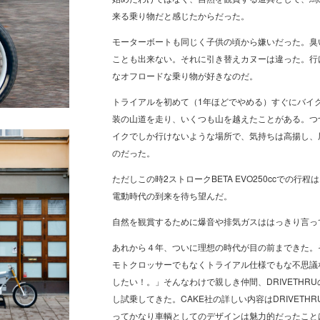
来る乗り物だと感じたからだった。
モーターボートも同じく子供の頃から嫌いだった。臭
ことも出来ない。それに引き替えカヌーは違った。行
なオフロードな乗り物が好きなのだ。
トライアルを初めて（1年ほどでやめる）すぐにバイ
装の山道を走り、いくつも山を越えたことがある。つ
イクでしか行けないような場所で、気持ちは高揚し、
のだった。
ただしこの時2ストロークBETA EVO250ccでの
電動時代の到来を待ち望んだ。
自然を観賞するために爆音や排気ガスははっきり言っ
あれから４年、ついに理想の時代が目の前まできた。
モトクロッサーでもなくトライアル仕様でもな不思議
したい！。」そんなわけで親しき仲間、DRIVETHR
し試乗してきた。CAKE社の詳しい内容はDRIVET
ってかなり車輌としてのデザインは魅力的だったこと