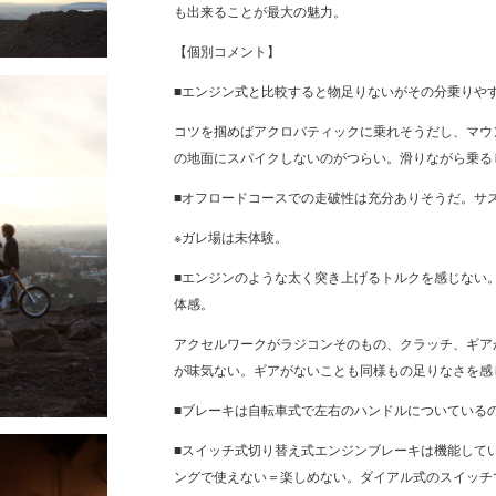
も出来ることが最大の魅力。
【個別コメント】
■エンジン式と比較すると物足りないがその分乗りや
コツを掴めばアクロバティックに乗れそうだし、マウ
の地面にスパイクしないのがつらい。滑りながら乗る
■オフロードコースでの走破性は充分ありそうだ。サ
※ガレ場は未体験。
■エンジンのような太く突き上げるトルクを感じない
体感。
アクセルワークがラジコンそのもの、クラッチ、ギア
が味気ない。ギアがないことも同様もの足りなさを感
■ブレーキは自転車式で左右のハンドルについている
■スイッチ式切り替え式エンジンブレーキは機能して
ングで使えない＝楽しめない。ダイアル式のスイッチ