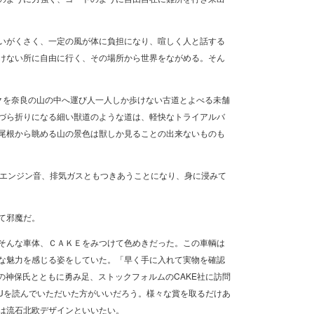
いがくさく、一定の風が体に負担になり、喧しく人と話する
けない所に自由に行く、その場所から世界をながめる。そん
クを奈良の山の中へ運び人一人しか歩けない古道とよべる未舗
づら折りになる細い獣道のような道は、軽快なトライアルバ
尾根から眺める山の景色は獣しか見ることの出来ないものも
行程はエンジン音、排気ガスともつきあうことになり、身に浸みて
て邪魔だ。
そんな車体、ＣＡＫＥをみつけて色めきだった。この車輌は
な魅力を感じる姿をしていた。「早く手に入れて実物を確認
Uの神保氏とともに勇み足、ストックフォルムのCAKE社に訪問
HRUを読んでいただいた方がいいだろう。様々な賞を取るだけあ
は流石北欧デザインといいたい。