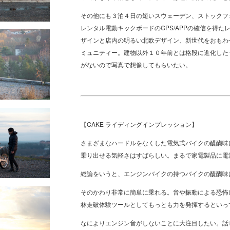
その他にも３泊４日の短いスウェーデン、ストックフ
レンタル電動キックボードのGPS/APPの確信を得
ザインと店内の明るい北欧デザイン、新世代をおもわ
ミュニティー。建物以外１０年前とは格段に進化した
がないので写真で想像してもらいたい。
【CAKE ライディングインプレッション】
さまざまなハードルをなくした電気式バイクの醍醐味
乗り出せる気軽さはすばらしい。まるで家電製品に電
総論をいうと、エンジンバイクの持つバイクの醍醐味
そのかわり非常に簡単に乗れる。音や振動による恐怖
林走破体験ツールとしてもっとも力を発揮するといっ
なによりエンジン音がしないことに大注目したい。話