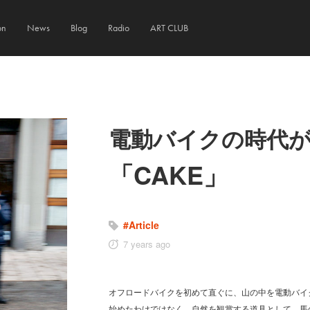
on
News
Blog
Radio
ART CLUB
電
動
バ
イ
ク
の
時
代
「CAKE」
#Article
7 years ago
オフロードバイクを初めて直ぐに、山の中を電動バイ
始めたわけではなく、自然を観賞する道具として、馬