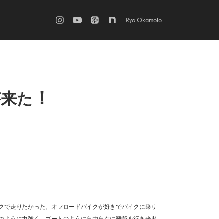
Ryo Okamoto
！
が
来
た
クで走りたかった。オフロードバイクが好きでバイクに乗り
のように力強く、ゴートのように自由自在に難所を行き来出