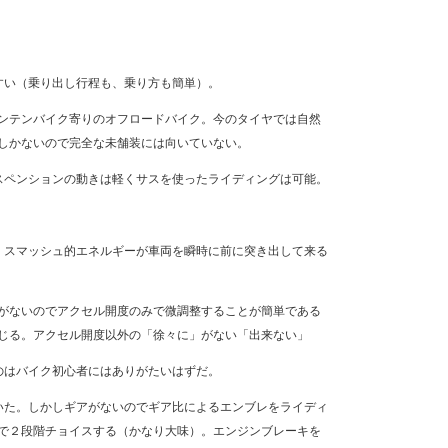
すい（乗り出し行程も、乗り方も簡単）。
ンテンバイク寄りのオフロードバイク。今のタイヤでは自然
しかないので完全な未舗装には向いていない。
スペンションの動きは軽くサスを使ったライディングは可能。
。スマッシュ的エネルギーが車両を瞬時に前に突き出して来る
がないのでアクセル開度のみで微調整することが簡単である
じる。アクセル開度以外の「徐々に」がない「出来ない」
のはバイク初心者にはありがたいはずだ。
いた。しかしギアがないのでギア比によるエンブレをライディ
で２段階チョイスする（かなり大味）。エンジンブレーキを