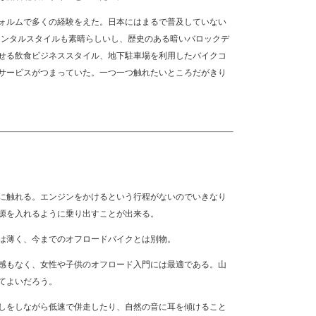
ォルムで多くの経験をえた。日本にはまるで普及していない
たレンタルスタイルも素晴らしいし、歴史のある暗いバロックデ
せる飲食ビジネススタイル、地下駐車場を利用したバイクコ
サービスがつまっていた。一つ一つ触れたいところだがきり
に触れる。エンジンをかけるという行程がないのでいきなり
源を入れるように乗り出すことが出来る。
は薄く、今までのオフロードバイクとは別物。
感もなく、女性や子供のオフロード入門には最適である。山
てよいだろう。
しをしながら低速で併走したり、自然の音に耳を傾けること