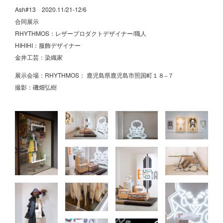
Ash#13 2020.11/21-12/6
合同展示
RHYTHMOS：レザープロダクトデザイナー/職人
HIHIHI：服飾デザイナー
金井工芸：染織家
展示会場：RHYTHMOS： 鹿児島県鹿児島市照国町１８−７
撮影：磯畑弘樹