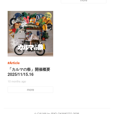
#Article
「
」
カ
ル
マ
の
祭
開
催
概
要
2025/11/15.16
10 months ago
more
© CALMA by RYO OKAMOTO 2026.