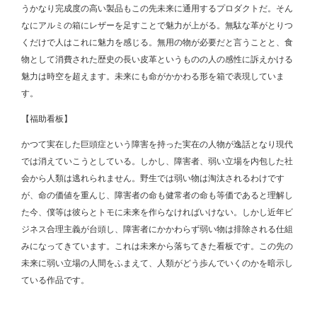
うかなり完成度の高い製品もこの先未来に通用するプロダクトだ。そん
なにアルミの箱にレザーを足すことで魅力が上がる。無駄な革がとりつ
くだけで人はこれに魅力を感じる。無用の物が必要だと言うことと、食
物として消費された歴史の長い皮革というものの人の感性に訴えかける
魅力は時空を超えます。未来にも命がかかわる形を箱で表現していま
す。
【福助看板】
かつて実在した巨頭症という障害を持った実在の人物が逸話となり現代
では消えていこうとしている。しかし、障害者、弱い立場を内包した社
会から人類は逃れられません。野生では弱い物は淘汰されるわけです
が、命の価値を重んじ、障害者の命も健常者の命も等価であると理解し
た今、僕等は彼らとトモに未来を作らなければいけない。しかし近年ビ
ジネス合理主義が台頭し、障害者にかかわらず弱い物は排除される仕組
みになってきています。これは未来から落ちてきた看板です。この先の
未来に弱い立場の人間をふまえて、人類がどう歩んでいくのかを暗示し
ている作品です。