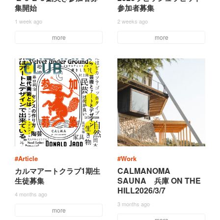
集
開
始
参
加
者
募
集
1 week ago
2 weeks ago
more
more
#Article
#Work
1
CALMANOMA
カ
ル
マ
ア
ー
ト
ク
ラ
ブ
期
生
SAUNA
ON THE
生
徒
募
集
兵
庫
HILL2026/3/7
4 months ago
3 months ago
more
more