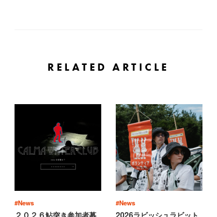
RELATED ARTICLE
#News
#News
２０２６
2026
鮎
突
き
参
加
者
募
ラ
ビ
ッ
シ
ュ
ラ
ビ
ッ
ト